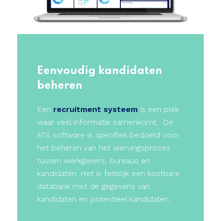
Eenvoudig kandidaten
beheren
Een
recruitment systeem
is een plek
waar veel informatie samenkomt. De
ATS software is specifiek bedoeld voor
het beheren van het wervingsproces
tussen werkgevers, bureaus en
kandidaten. Het is feitelijk een kostbare
databank met de gegevens van
kandidaten en potentieel kandidaten.