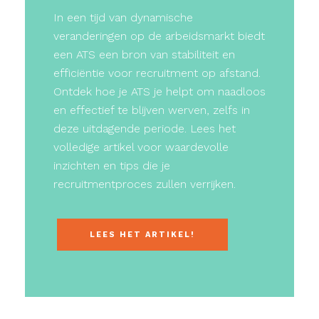
In een tijd van dynamische
veranderingen op de arbeidsmarkt biedt
een ATS een bron van stabiliteit en
efficiëntie voor recruitment op afstand.
Ontdek hoe je ATS je helpt om naadloos
en effectief te blijven werven, zelfs in
deze uitdagende periode. Lees het
volledige artikel voor waardevolle
inzichten en tips die je
recruitmentproces zullen verrijken.
LEES HET ARTIKEL!