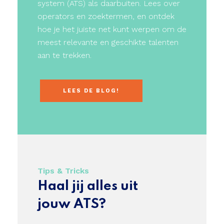
system (ATS) als daarbuiten. Lees over
operators en zoektermen, en ontdek
hoe je het juiste net kunt werpen om de
meest relevante en geschikte talenten
aan te trekken.
LEES DE BLOG!
Tips & Tricks
Haal jij alles uit
jouw ATS?