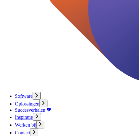
Software
Oplossingen
Succesverhalen 🧡
Inspiratie
Werken bij
Contact