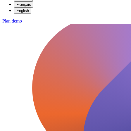
Français
English
Plan demo