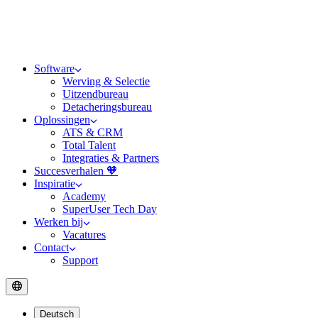
Software
Werving & Selectie
Uitzendbureau
Detacheringsbureau
Oplossingen
ATS & CRM
Total Talent
Integraties & Partners
Succesverhalen 🧡
Inspiratie
Academy
SuperUser Tech Day
Werken bij
Vacatures
Contact
Support
Deutsch