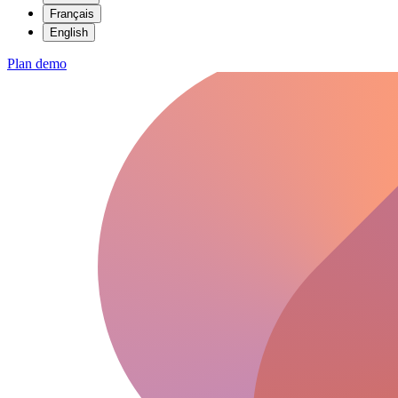
Français
English
Plan demo