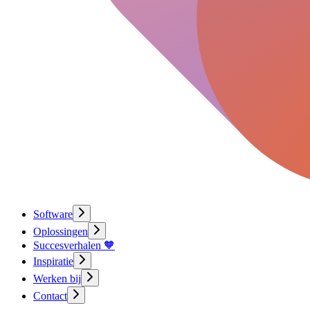
Software
Oplossingen
Succesverhalen 🧡
Inspiratie
Werken bij
Contact