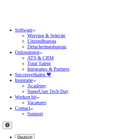
Software
Werving & Selectie
Uitzendbureau
Detacheringsbureau
Oplossingen
ATS & CRM
Total Talent
Integraties & Partners
Succesverhalen 🧡
Inspiratie
Academy
SuperUser Tech Day
Werken bij
Vacatures
Contact
Support
Deutsch