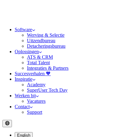
Software
Werving & Selectie
Uitzendbureau
Detacheringsbureau
Oplossingen
ATS & CRM
Total Talent
Integraties & Partners
Succesverhalen 🧡
Inspiratie
Academy
SuperUser Tech Day
Werken bij
Vacatures
Contact
Support
English