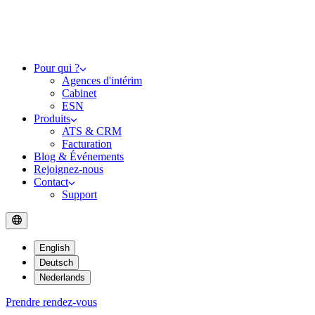
Pour qui ?
Agences d'intérim
Cabinet
ESN
Produits
ATS & CRM
Facturation
Blog & Événements
Rejoignez-nous
Contact
Support
English
Deutsch
Nederlands
Prendre rendez-vous