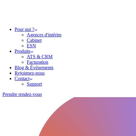
Pour qui ?
Agences d'intérim
Cabinet
ESN
Produits
ATS & CRM
Facturation
Blog & Événements
Rejoignez-nous
Contact
Support
Prendre rendez-vous