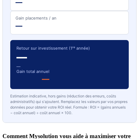
—
Gain placements / an
—
Retour sur investissement (1ʳᵉ année)
—
—
Gain total annuel
—
Estimation indicative, hors gains (réduction des erreurs, coûts
administratifs) qui s'ajoutent. Remplacez les valeurs par vos propres
données pour obtenir votre ROI réel. Formule : ROI = (gains annuels
− coût annuel) ÷ coût annuel × 100.
Comment Mysolution vous aide à maximiser votre