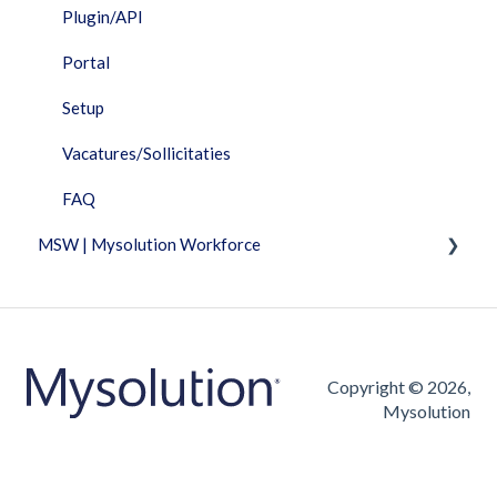
Performance Dashboard
Plugin/API
Planning
Portal
Portal
Setup
Projecten
Vacatures/Sollicitaties
Rapportage
FAQ
MSW | Mysolution Workforce
Resources
Salarisverwerking
Fixed Features
Telemetrie
Facturatie
Urenverantwoording
Urenverantwoording
Copyright © 2026,
Mysolution
Workflow
Vacatures/Sollicitaties
FAQ
FAQ