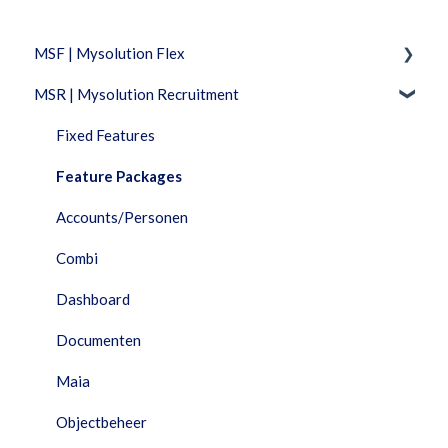
MSF | Mysolution Flex
MSR | Mysolution Recruitment
Feature Packages
Beheer
Fixed Features
Combi
Feature Packages
Documenten
Accounts/Personen
Facturatie
Combi
Financieel
Dashboard
HRM
Documenten
Interfaces
Maia
Maia
Objectbeheer