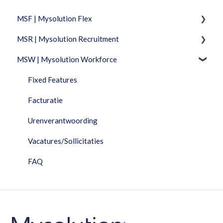
MSF | Mysolution Flex
MSR | Mysolution Recruitment
Feature Packages
MSW | Mysolution Workforce
Beheer
Fixed Features
Combi
Feature Packages
Fixed Features
Documenten
Accounts/Personen
Facturatie
Facturatie
Combi
Urenverantwoording
Financieel
Dashboard
Vacatures/Sollicitaties
HRM
Documenten
FAQ
Interfaces
Maia
Maia
Objectbeheer
Performance Dashboard
Plugin/API