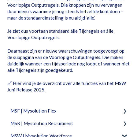
Voorlopige Outputregels. Die knoppen zijn nu vervangen
door menu’s waarmee je nog steeds hetzelfde kunt doen –
maar de standaardinstelling is nu altijd ‘alle’.
Je ziet dus voortaan standaard álle Tijdregels en álle
Voorlopige Outputregels.
Daarnaast zijn er nieuwe waarschuwingen toegevoegd op
de subpagina van de Voorlopige Outputregels. Die maken
duidelijk wanneer een tijdsperiode nog loopt of wanneer niet
alle Tijdregels zijn goedgekeurd.
🔗
Hier vind je de overzicht over alle functies van het MSW
Juni Release 2025
.
MSF | Mysolution Flex
MSR | Mysolution Recruitment
Feature Packages
MSW | Mysolution Workforce
Beheer
Fixed Features