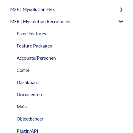
MSF | Mysolution Flex
MSR | Mysolution Recruitment
Feature Packages
Beheer
Fixed Features
Combi
Feature Packages
Documenten
Accounts/Personen
Facturatie
Combi
Financieel
Dashboard
HRM
Documenten
Interfaces
Maia
Maia
Objectbeheer
Performance Dashboard
Plugin/API