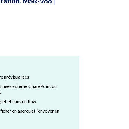
ntation. MSR-988 |
e prévisualisés
onnées externe (SharePoint ou
s
glet et dans un flow
ficher en aperçu et l’envoyer en