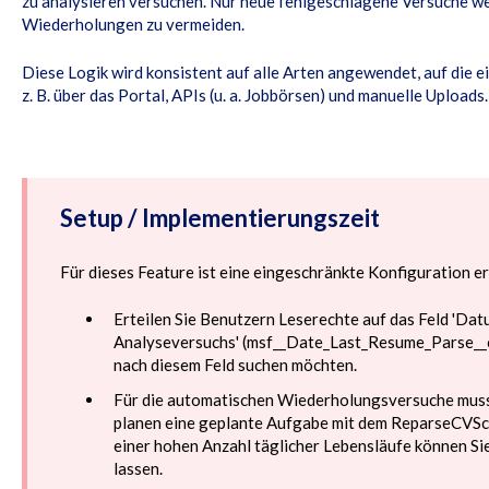
zu analysieren versuchen. Nur neue fehlgeschlagene Versuche we
Wiederholungen zu vermeiden.
Diese Logik wird konsistent auf alle Arten angewendet, auf die e
z. B. über das Portal, APIs (u. a. Jobbörsen) und manuelle Uploads.
Setup / Implementierungszeit
Für dieses Feature ist eine eingeschränkte Konfiguration er
Erteilen Sie Benutzern Leserechte auf das Feld 'Dat
Analyseversuchs' (msf__Date_Last_Resume_Parse__c)
nach diesem Feld suchen möchten.
Für die automatischen Wiederholungsversuche muss
planen eine geplante Aufgabe mit dem ReparseCVSch
einer hohen Anzahl täglicher Lebensläufe können Si
lassen.