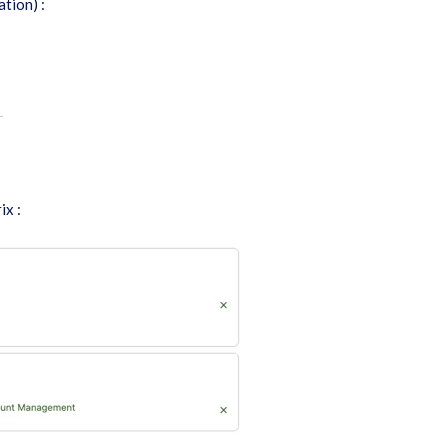
tion) :
ix :