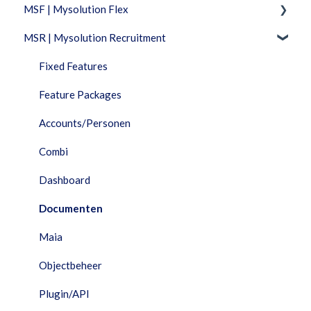
MSF | Mysolution Flex
MSR | Mysolution Recruitment
Feature Packages
Beheer
Fixed Features
Combi
Feature Packages
Documenten
Accounts/Personen
Facturatie
Combi
Financieel
Dashboard
HRM
Documenten
Interfaces
Maia
Maia
Objectbeheer
Performance Dashboard
Plugin/API