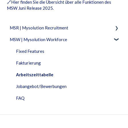
🔗
Hier finden Sie die Übersicht über alle Funktionen des
MSW Juni Release 2025
.
MSR | Mysolution Recruitment
MSW | Mysolution Workforce
Fixed Features
Feature Packages
Fixed Features
Trainingsvideos
Fakturierung
Accounts/Personen
Arbeitszeittabelle
Dashboard
Jobangebot/Bewerbungen
Dokumente
FAQ
Maia
Objektverwaltung