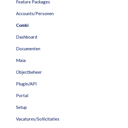
Combi
Feature Packages
Documenten
Accounts/Personen
Facturatie
Combi
Financieel
Dashboard
HRM
Documenten
Interfaces
Maia
Maia
Objectbeheer
Performance Dashboard
Plugin/API
Planning
Portal
Portal
Setup
Projecten
Vacatures/Sollicitaties