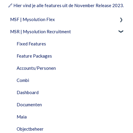
🔗
Hier vind je alle features uit de November Release 2023.
MSF | Mysolution Flex
MSR | Mysolution Recruitment
Feature Packages
Beheer
Fixed Features
Combi
Feature Packages
Documenten
Accounts/Personen
Facturatie
Combi
Financieel
Dashboard
HRM
Documenten
Interfaces
Maia
Maia
Objectbeheer