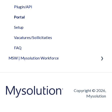
Performance Dashboard
Plugin/API
Planning
Portal
Portal
Setup
Projecten
Vacatures/Sollicitaties
Rapportage
FAQ
MSW | Mysolution Workforce
Resources
Salarisverwerking
Fixed Features
Telemetrie
Facturatie
Urenverantwoording
Urenverantwoording
Copyright © 2026,
Mysolution
Workflow
Vacatures/Sollicitaties
FAQ
FAQ