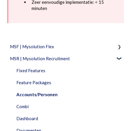
Zeer eenvoudige implementatie: < 15
minuten
MSF | Mysolution Flex
MSR | Mysolution Recruitment
Feature Packages
Beheer
Fixed Features
Combi
Feature Packages
Documenten
Accounts/Personen
Facturatie
Combi
Financieel
Dashboard
HRM
Documenten