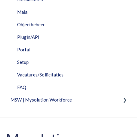
Interfaces
Maia
Maia
Objectbeheer
Performance Dashboard
Plugin/API
Planning
Portal
Portal
Setup
Projecten
Vacatures/Sollicitaties
Rapportage
FAQ
MSW | Mysolution Workforce
Resources
Salarisverwerking
Fixed Features
Telemetrie
Facturatie