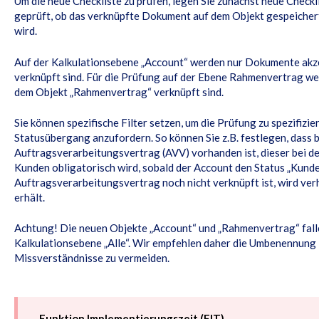
Um die neue Checkliste zu prüfen, legen Sie zunächst neue Check
geprüft, ob das verknüpfte Dokument auf dem Objekt gespeichert
wird.
Auf der Kalkulationsebene „Account“ werden nur Dokumente akzep
verknüpft sind. Für die Prüfung auf der Ebene Rahmenvertrag we
dem Objekt „Rahmenvertrag“ verknüpft sind.
Sie können spezifische Filter setzen, um die Prüfung zu spezifizi
Statusübergang anzufordern. So können Sie z.B. festlegen, dass b
Auftragsverarbeitungsvertrag (AVV) vorhanden ist, dieser bei d
Kunden obligatorisch wird, sobald der Account den Status „Kunde
Auftragsverarbeitungsvertrag noch nicht verknüpft ist, wird ver
erhält.
Achtung! Die neuen Objekte „Account“ und „Rahmenvertrag“ falle
Kalkulationsebene „Alle“. Wir empfehlen daher die Umbenennung i
Missverständnisse zu vermeiden.
Funktion Implementierungszeit (FIT)