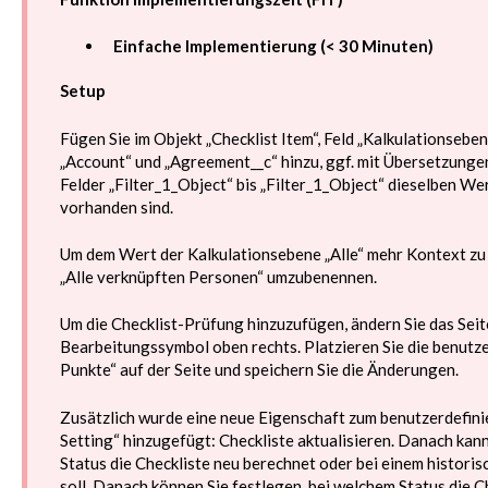
Einfache Implementierung (< 30 Minuten)
Setup
Fügen Sie im Objekt „Checklist Item“, Feld „Kalkulationseben
„Account“ und „Agreement__c“ hinzu, ggf. mit Übersetzungen
Felder „Filter_1_Object“ bis „Filter_1_Object“ dieselben Wert
vorhanden sind.
Um dem Wert der Kalkulationsebene „Alle“ mehr Kontext zu v
„Alle verknüpften Personen“ umzubenennen.
Um die Checklist-Prüfung hinzuzufügen, ändern Sie das Sei
Bearbeitungssymbol oben rechts. Platzieren Sie die benutz
Punkte“ auf der Seite und speichern Sie die Änderungen.
Zusätzlich wurde eine neue Eigenschaft zum benutzerdefin
Setting“ hinzugefügt: Checkliste aktualisieren. Danach kan
Status die Checkliste neu berechnet oder bei einem histor
soll. Danach können Sie festlegen, bei welchem Status die C