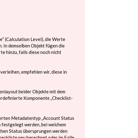
e“ (Calculation Level), die Werte
. In demselben Objekt fügen die
e hinzu, falls diese noch nicht
erleihen, empfehlen wir, diese in
tenlayout beider Objekte mit dem
erdefinierte Komponente „Checklist-
ierten Metadatentyp „Account Status
n festgelegt werden, bei welchem
ischen Status übersprungen werden
heckliste neu berechnet oder im Falle