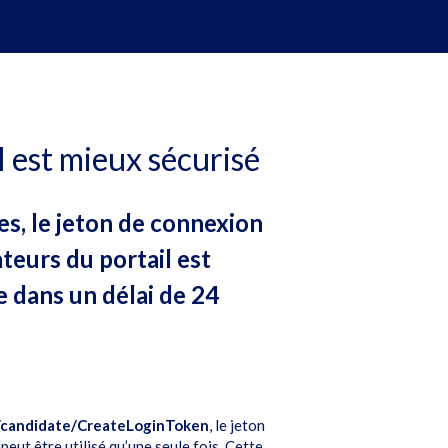
l est mieux sécurisé
es, le jeton de connexion
ateurs du portail est
e dans un délai de 24
i/candidate/CreateLoginToken
, le jeton
ut être utilisé qu’une seule fois. Cette