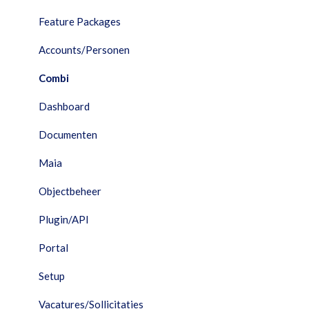
Combi
Feature Packages
Documenten
Accounts/Personen
Facturatie
Combi
Financieel
Dashboard
HRM
Documenten
Interfaces
Maia
Maia
Objectbeheer
Performance Dashboard
Plugin/API
Planning
Portal
Portal
Setup
Projecten
Vacatures/Sollicitaties