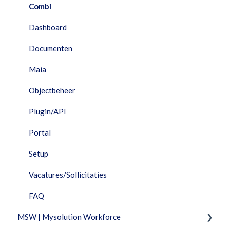
Facturatie
Combi
Financieel
Dashboard
HRM
Documenten
Interfaces
Maia
Maia
Objectbeheer
Performance Dashboard
Plugin/API
Planning
Portal
Portal
Setup
Projecten
Vacatures/Sollicitaties
Rapportage
FAQ
MSW | Mysolution Workforce
Resources