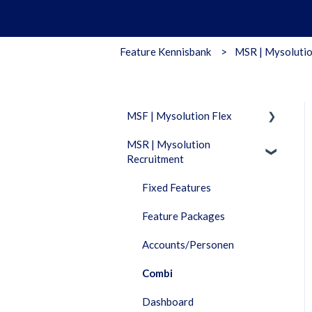
Feature Kennisbank
MSR | Mysolutio
MSF | Mysolution Flex
MSR | Mysolution
Feature Packages
Recruitment
Beheer
Fixed Features
Combi
Feature Packages
Documenten
Accounts/Personen
Facturatie
Combi
Financieel
Dashboard