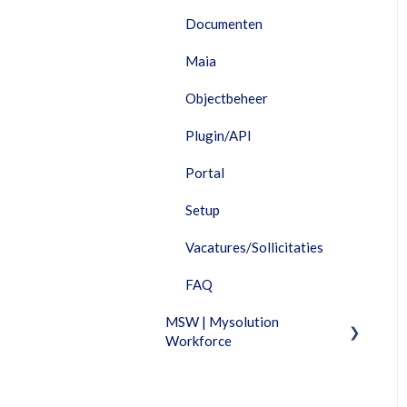
HRM
Documenten
Interfaces
Maia
Maia
Objectbeheer
Performance Dashboard
Plugin/API
Planning
Portal
Portal
Setup
Projecten
Vacatures/Sollicitaties
Rapportage
FAQ
Resources
MSW | Mysolution
Salarisverwerking
Workforce
Telemetrie
Fixed Features