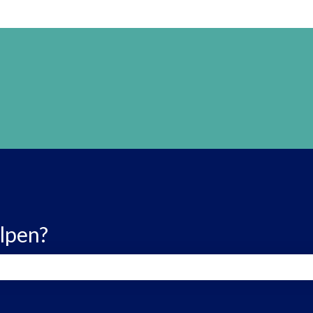
lpen?
ld is leeg.