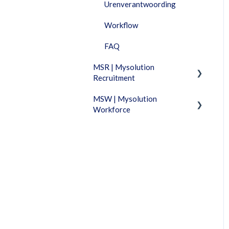
Urenverantwoording
Workflow
FAQ
MSR | Mysolution
Recruitment
MSW | Mysolution
Fixed Features
Workforce
Feature Packages
Fixed Features
Accounts/Personen
Facturatie
Combi
Urenverantwoording
Dashboard
Vacatures/Sollicitaties
Documenten
FAQ
Maia