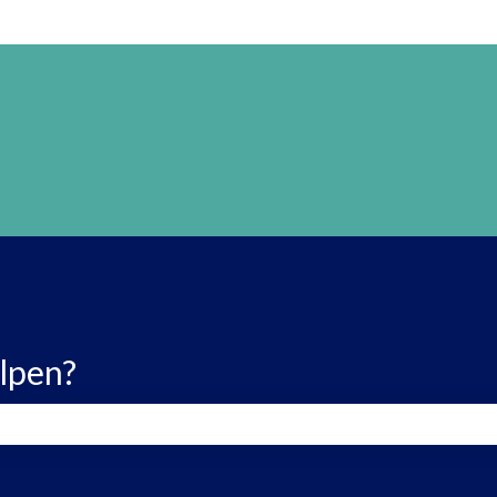
lpen?
ld is leeg.