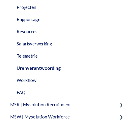
Projecten
Rapportage
Resources
Salarisverwerking
Telemetrie
Urenverantwoording
Workflow
FAQ
MSR | Mysolution Recruitment
MSW | Mysolution Workforce
Fixed Features
Feature Packages
Fixed Features