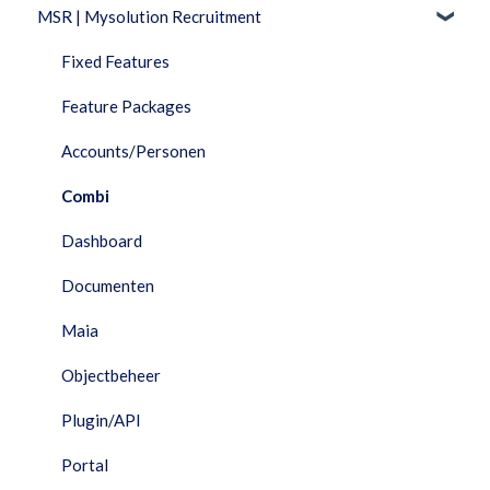
MSR | Mysolution Recruitment
Feature Packages
Beheer
Fixed Features
Combi
Feature Packages
Documenten
Accounts/Personen
Facturatie
Combi
Financieel
Dashboard
HRM
Documenten
Interfaces
Maia
Maia
Objectbeheer
Performance Dashboard
Plugin/API
Planning
Portal