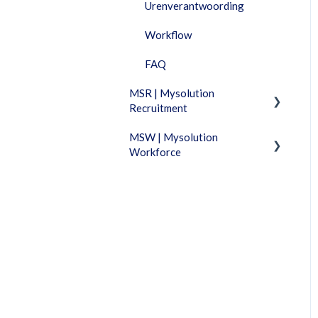
Urenverantwoording
Workflow
FAQ
MSR | Mysolution
Recruitment
MSW | Mysolution
Fixed Features
Workforce
Feature Packages
Fixed Features
Accounts/Personen
Facturatie
Combi
Urenverantwoording
Dashboard
Vacatures/Sollicitaties
Documenten
FAQ
Maia