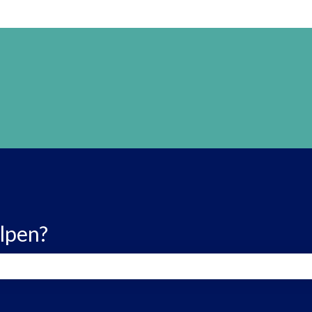
lpen?
ld is leeg.