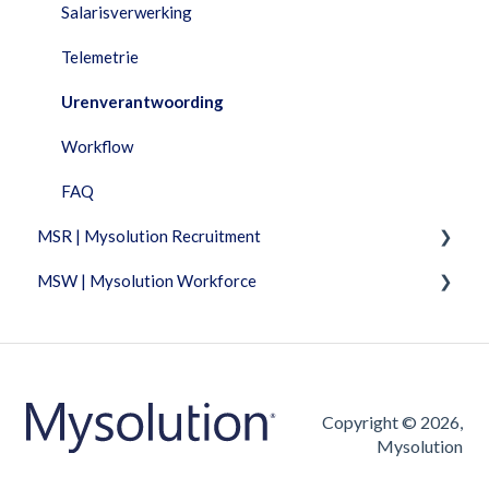
Salarisverwerking
Telemetrie
Urenverantwoording
Workflow
FAQ
MSR | Mysolution Recruitment
MSW | Mysolution Workforce
Fixed Features
Feature Packages
Fixed Features
Accounts/Personen
Facturatie
Combi
Urenverantwoording
Copyright © 2026,
Mysolution
Dashboard
Vacatures/Sollicitaties