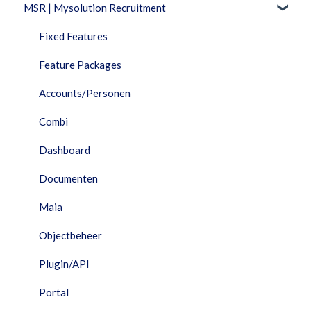
MSR | Mysolution Recruitment
Feature Packages
Beheer
Fixed Features
Combi
Feature Packages
Documenten
Accounts/Personen
Facturatie
Combi
Financieel
Dashboard
HRM
Documenten
Interfaces
Maia
Maia
Objectbeheer
Performance Dashboard
Plugin/API
Planning
Portal